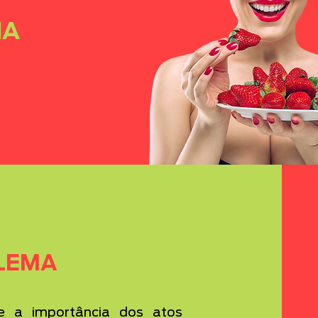
MA
LEMA
re a importância dos atos