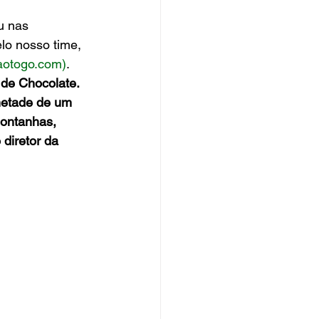
u nas 
lo nosso time, 
aotogo.com)
.
de Chocolate. 
metade de um 
ontanhas, 
 diretor da 