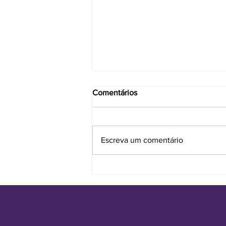
Comentários
Escreva um comentário
Por que o brand book é
fundamental para sua
empresa?