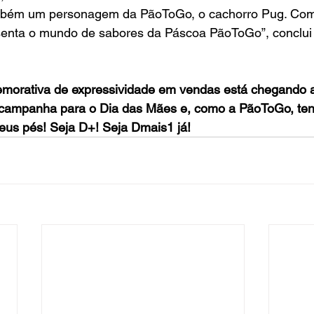
mbém um personagem da PãoToGo, o cachorro Pug. Com 
senta o mundo de sabores da Páscoa PãoToGo”, conclui
morativa de expressividade em vendas está chegando a
 campanha para o Dia das Mães e, como a PãoToGo, t
seus pés! Seja D+! Seja Dmais1 já!