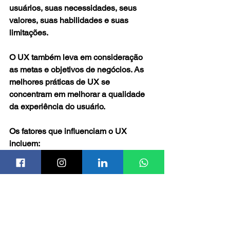
usuários, suas necessidades, seus 
valores, suas habilidades e suas 
limitações.
O UX também leva em consideração 
as metas e objetivos de negócios. As 
melhores práticas de UX se 
concentram em melhorar a qualidade 
da experiência do usuário.
Os fatores que influenciam o UX 
incluem:
Utilidade: seu conteúdo precisa 
ser exclusivo e satisfazer uma 
necessidade;
Utilizável: seu site precisa ser fácil 
de usar e navegar;
Desejável: Seus elementos de 