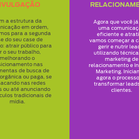
IVULGAÇÃO
RELACIONAM
m a estrutura da
Agora que você já
nicação em ordem,
uma comunicaç
mos para a segunda
eficiente e atrat
e do seu case de
vamos começar a c
: atrair público para
gerir e nutrir lea
r o seu trabalho,
utilizando técnic
melhorando o
marketing de
sicionamento nas
relacionamento e I
mentas de busca de
Marketing. Inici
orgânica ou paga, se
agora o processo
tacando nas redes
transformar lead
is ou até anunciando
clientes.
culos tradicionais de
mídia.