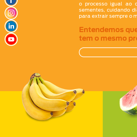
o processo igual ao
sementes, cuidando d
para extrair sempre o m
Entendemos que 
tem o mesmo pr