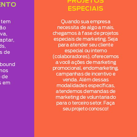
PROJETOS
ENTO
ESPECIAIS
 tem
Quando sua empresa
necessita de algo a mais,
ão
chegamos à fase de projetos
iva,
especiais de marketing. Seja
aptar,
para atender seu cliente
ds,
especial ou interno
as de
(colaboradores), oferecemos
a você ações de marketing
nbound
promocional, endomarketing,
amos
campanhas de incentivo e
 de
venda. Além dessas
s em
modalidades específicas,
atendemos demandas de
marketing de voluntariado
para o terceiro setor. Faça
seu projeto conosco!