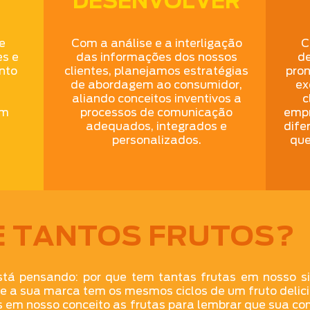
DESENVOLVER
e
Com a análise e a interligação
C
es e
das informações dos nossos
de
nto
clientes, planejamos estratégias
pron
de abordagem ao consumidor,
ex
aliando conceitos inventivos a
c
om
processos de comunicação
empr
adequados, integrados e
dife
personalizados.
que
E TANTOS FRUTOS?
tá pensando: por que tem tantas frutas em nosso s
 a sua marca tem os mesmos ciclos de um fruto delici
 em nosso conceito as frutas para lembrar que sua co